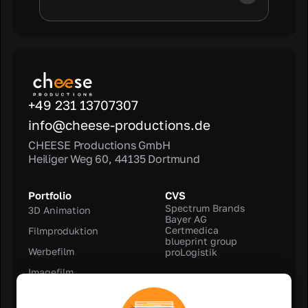
+49 231 13707307
info@cheese-productions.de
CHEESE Productions GmbH
Heiliger Weg 60, 44135 Dortmund
Portfolio
CVS
Spectrum Brands
3D Animation
Bayer AG
Certmedica
Filmproduktion
blueprint group
Werbefilm
proLogistik
Imagefilm
Rechtliches
Kundenfilm
Impressum