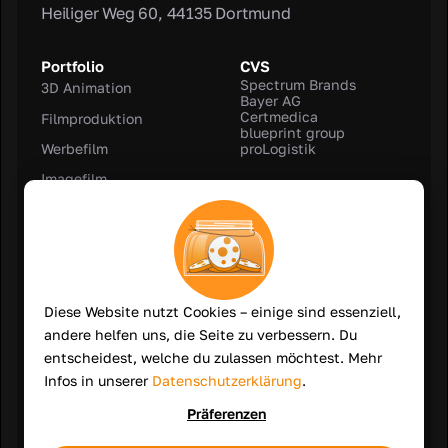
Heiliger Weg 60, 44135 Dortmund
Portfolio
CVS
Spectrum Brands
3D Animation
Bayer AG
Certmedica
Filmproduktion
blueprint group
Werbefilm
proLogistik
Imagefilm
Rechtliches
Kundenfilm
Impressum
Produktvideo
AGB
Datenschutz
Recruitingfilm
2D Erklärvideo
Unternehmen
Diese Website nutzt Cookies – einige sind essenziell,
3D Rendering
Stellenangebote
andere helfen uns, die Seite zu verbessern. Du
entscheidest, welche du zulassen möchtest. Mehr
Infos in unserer
Datenschutzerklärung
.
Behance
Linkedin
Präferenzen