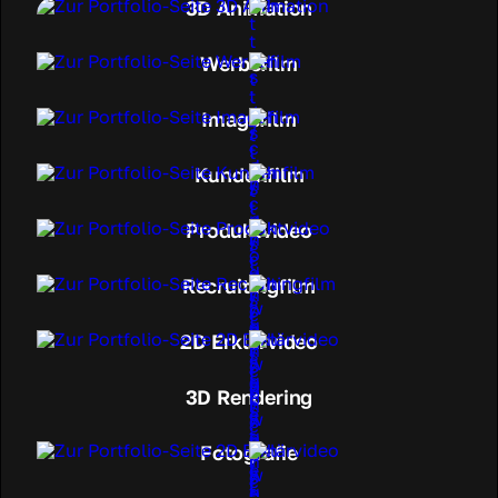
3D Animation
Werbefilm
Imagefilm
Kundenfilm
Produktvideo
Recruitingfilm
2D Erklärvideo
3D Rendering
Fotografie