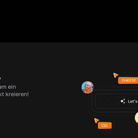
?
am ein
kt kreieren!