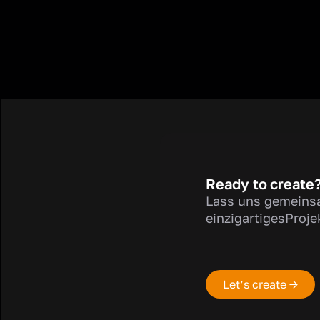
Ready to create
Lass uns gemeins
einzigartigesProje
Let’s create →