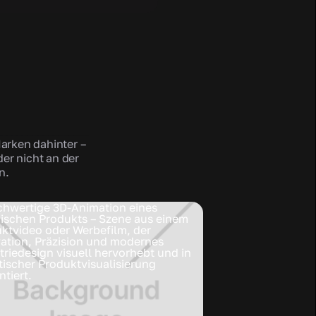
Marken dahinter –
er nicht an der
n.