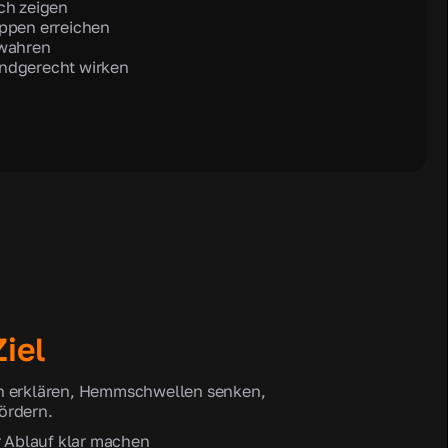
ch zeigen
uppen erreichen
ewahren
ndgerecht wirken
iel
h erklären, Hemmschwellen senken,
ördern.
 Ablauf klar machen