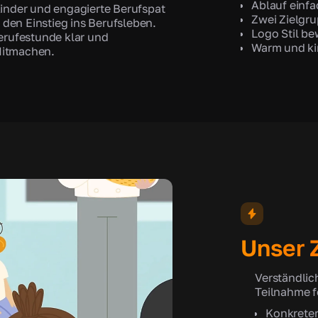
Ablauf einfa
Kinder und engagierte Berufspat
Zwei Zielgr
r den Einstieg ins Berufsleben.
Logo Stil b
Berufestunde klar und
Warm und ki
Mitmachen.
Unser Z
Verständlic
Teilnahme f
Konkreter