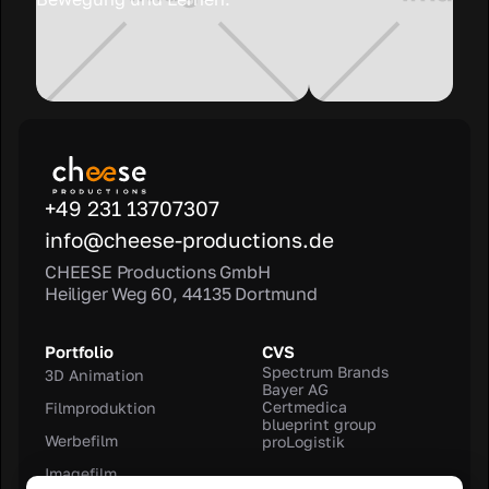
+49 231 13707307
info@cheese-productions.de
CHEESE Productions GmbH
Heiliger Weg 60, 44135 Dortmund
Portfolio
CVS
Spectrum Brands
3D Animation
Bayer AG
Certmedica
Filmproduktion
blueprint group
Werbefilm
proLogistik
Imagefilm