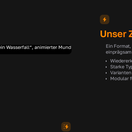
Unser Z
Ein Format,
einprägsam 
Wiedererk
Starke Ty
Varianten 
Modular f