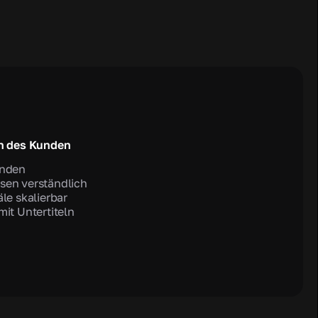
n des Kunden
unden
sen verständlich
äle skalierbar
mit Untertiteln