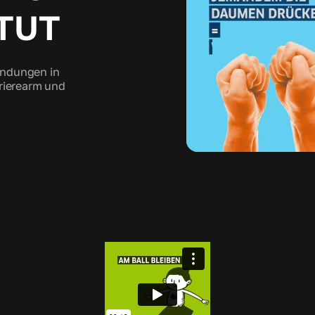
TUT
endungen in
rrierearm und