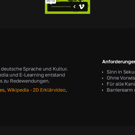
Anforderunge
t deutsche Sprache und Kultur.
Sinn in Sek
Media und E-Learning entstand
Ohne Vorwis
lips zu Redewendungen.
Für alle Kan
es
,
Wikipedia - 2D Erklärvideo
,
Barrierearm 