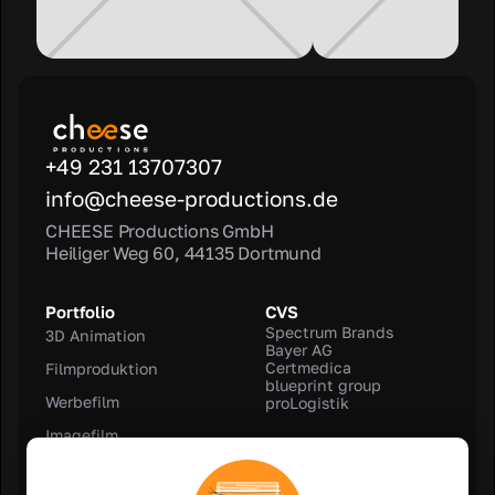
+49 231 13707307
info@cheese-productions.de
CHEESE Productions GmbH
Heiliger Weg 60, 44135 Dortmund
Portfolio
CVS
Spectrum Brands
3D Animation
Bayer AG
Certmedica
Filmproduktion
blueprint group
Werbefilm
proLogistik
Imagefilm
Rechtliches
Kundenfilm
Impressum