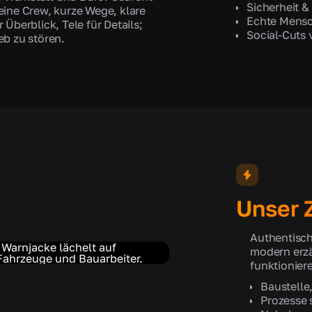
Sicherheit &
eine Crew, kurze Wege, klare
Echte Mensc
Überblick, Tele für Details;
Social-Cuts
eb zu stören.
Unser Z
Authentische
modern erzä
funktionier
Baustelle
Prozesse s