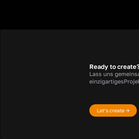
Ready to create
Lass uns gemeins
einzigartigesProje
Let’s create →