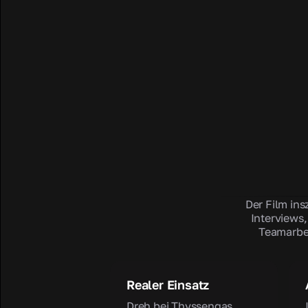
Der Film ins
Interviews
Teamarbei
Realer Einsatz
Dreh bei Thyssengas