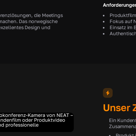
Anforderunge
erenzlösungen, die Meetings
Produktfilm
r machen. Das norwegische
Fokus auf N
exzellentes Design und
Einsatz im
Authentisc
Unser Z
Ein Kundenf
Zusammenar
Produkt 