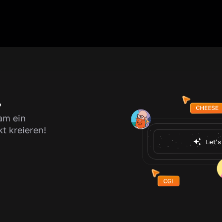
?
am ein
kt kreieren!