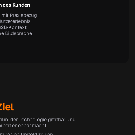
n des Kunden
 mit Praxisbezug
utzererlebnis
 B2B-Kontext
he Bildsprache
iel
ilm, der Technologie greifbar und
beit erlebbar macht.
im realen Umfeld zeigen